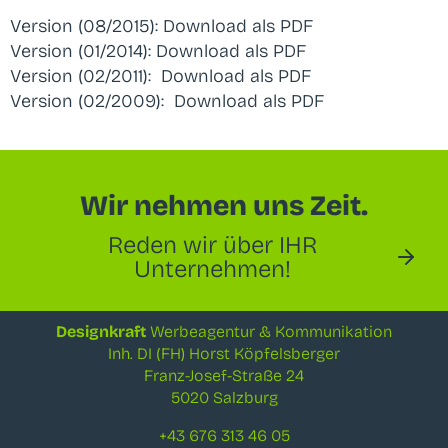
Version (08/2015):
Download als PDF
Version (01/2014):
Download als PDF
Version (02/2011):
Download als PDF
Version (02/2009):
Download als PDF
Wir nehmen uns Zeit.
Reden wir über IHR
Unternehmen!
Designkraft
Werbeagentur & Kommunikation
Inh. DI (FH) Horst Köpfelsberger
Franz-Josef-Straße 24
5020 Salzburg
+43 676 313 46 05